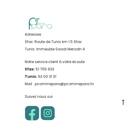
Adresses:
Sfax: Route de Tunis km 1.5 Sfax
Tunis: Immeuble Saadi Menzah 4
Notre service client à votre écoute
Sfax:
51 755 633
Tunis:
53 00 31 31
Mail : pcommepara@pcommepara.tn
Suivez nous sur
Go
to
to