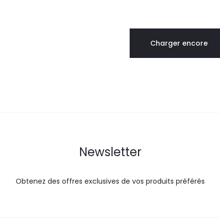
prix
prix
est :
était :
actuel
initial
32,0
36,0
est :
était :
DT.
DT.
Charger encore
33,5
37,2
DT.
DT.
Newsletter
Obtenez des offres exclusives de vos produits préférés