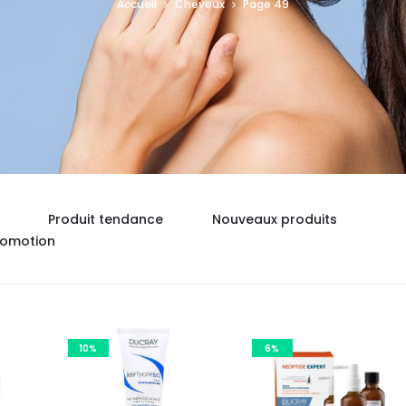
Accueil
Cheveux
Page 49
Produit tendance
Nouveaux produits
romotion
10%
6%