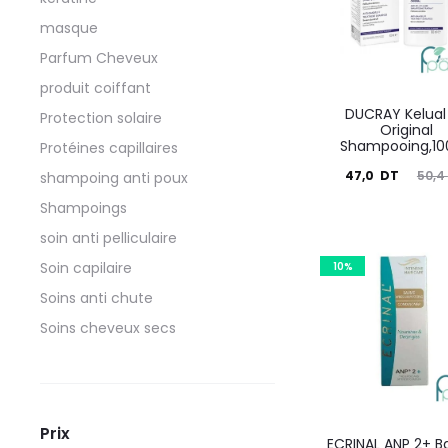
masque
Parfum Cheveux
produit coiffant
DUCRAY Kelual
Protection solaire
Original
Shampooing,10
Protéines capillaires
Le
Le
47,0
DT
50,4
shampoing anti poux
prix
prix
Shampoings
actuel
initial
soin anti pelliculaire
est :
était :
Soin capilaire
10%
47,0
50,4
Soins anti chute
DT.
DT.
Soins cheveux secs
Prix
ECRINAL ANP 2+ 