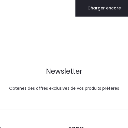
est :
était :
Charger encore
253,0
281,1
DT.
DT.
Newsletter
Obtenez des offres exclusives de vos produits préférés