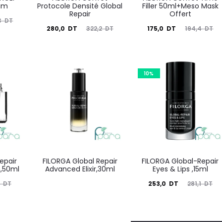
rum
Protocole Densité Global
Filler 50ml+Meso Mask
Repair
Offert
3
DT
Le
Le
Le
Le
280,0
DT
322,2
DT
175,0
DT
194,4
DT
prix
prix
prix
prix
actuel
initial
actuel
initial
est :
était :
est :
était :
10%
280,0
322,2
175,0
194,4
DT.
DT.
DT.
DT.
epair
FILORGA Global Repair
FILORGA Global-Repair
,50ml
Advanced Elixir,30ml
Eyes & Lips ,15ml
Le
Le
1
DT
253,0
DT
281,1
DT
prix
prix
actuel
initial