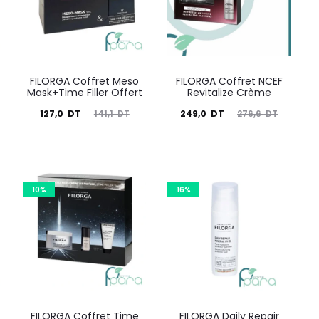
FILORGA Coffret Meso
FILORGA Coffret NCEF
Mask+Time Filler Offert
Revitalize Crème
Le
Le
Le
Le
127,0
DT
141,1
DT
249,0
DT
276,6
DT
prix
prix
prix
prix
actuel
initial
actuel
initial
est :
était :
est :
était :
10%
16%
127,0
141,1
249,0
276,6
DT.
DT.
DT.
DT.
FILORGA Coffret Time
FILORGA Daily Repair