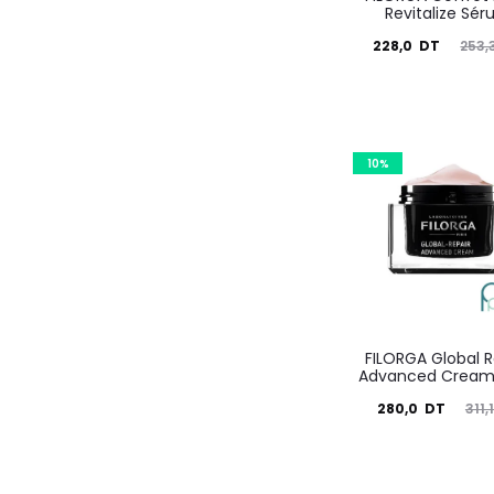
Revitalize Sé
Le
Le
228,0
DT
253,
prix
prix
actuel
initial
est :
était :
10%
228,0
253,3
DT.
DT.
FILORGA Global R
Advanced Cream
Le
Le
280,0
DT
311,
prix
prix
actuel
initial