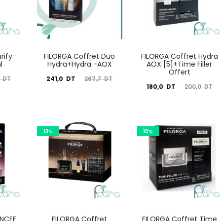
rify
FILORGA Coffret Duo
FILORGA Coffret Hydra
l
Hydra+Hydra -AOX
AOX [5]+Time Filler
Offert
Le
Le
7
DT
241,0
DT
267,7
DT
Le
Le
180,0
DT
200,0
DT
prix
prix
prix
prix
actuel
initial
actuel
initial
est :
était :
est :
était :
13%
10%
241,0
267,7
180,0
200,0
DT.
DT.
DT.
DT.
 NCEF
FILORGA Coffret
FILORGA Coffret Time