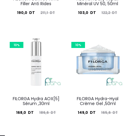
Filler Anti Rides
Minéral UV 50, 50ml
Le
Le
Le
Le
190,0
DT
211,1
DT
103,0
DT
122,2
DT
prix
prix
prix
prix
actuel
initial
actuel
initial
est :
était :
est :
était :
10%
10%
190,0
211,1
103,0
122,2
DT.
DT.
DT.
DT.
FILORGA Hydra AOX[5]
FILORGA Hydra-Hyal
Sérum ,30ml
Crème Gel ,50ml
Le
Le
Le
Le
168,0
DT
186,6
DT
149,0
DT
165,6
DT
prix
prix
prix
prix
actuel
initial
actuel
initial