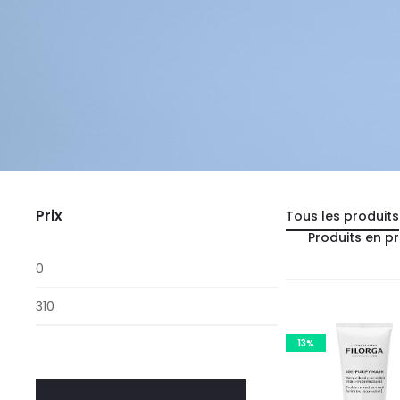
Prix
Tous les produits
Produits en p
Prix
min
Prix
max
13%