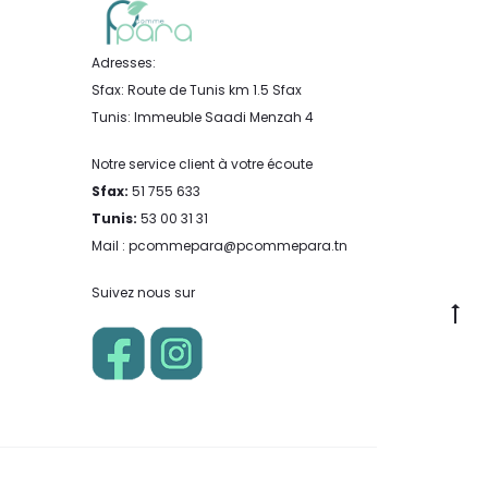
Adresses:
Sfax: Route de Tunis km 1.5 Sfax
Tunis: Immeuble Saadi Menzah 4
Notre service client à votre écoute
Sfax:
51 755 633
Tunis:
53 00 31 31
Mail : pcommepara@pcommepara.tn
Suivez nous sur
Go
to
to