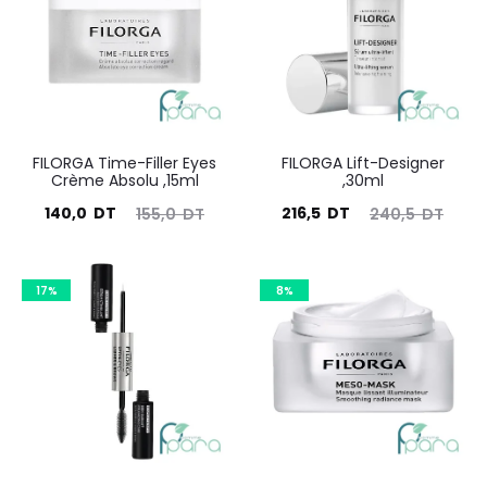
FILORGA Time-Filler Eyes
FILORGA Lift-Designer
Crème Absolu ,15ml
,30ml
Le
Le
Le
Le
140,0
DT
216,5
DT
155,0
DT
240,5
DT
prix
prix
prix
prix
actuel
initial
actuel
initial
17%
8%
est :
était :
est :
était :
140,0
155,0
216,5
240,5
DT.
DT.
DT.
DT.