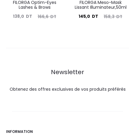
FILORGA Optim-Eyes
FILORGA Meso-Mask
Lashes & Brows
Lissant Illuminateur,50ml
Le
Le
Le
Le
138,0
DT
145,0
DT
166,6
DT
158,3
DT
prix
prix
prix
prix
actuel
initial
actuel
initial
est :
était :
est :
était :
138,0
166,6
145,0
158,3
DT.
DT.
DT.
DT.
Newsletter
Obtenez des offres exclusives de vos produits préférés
INFORMATION