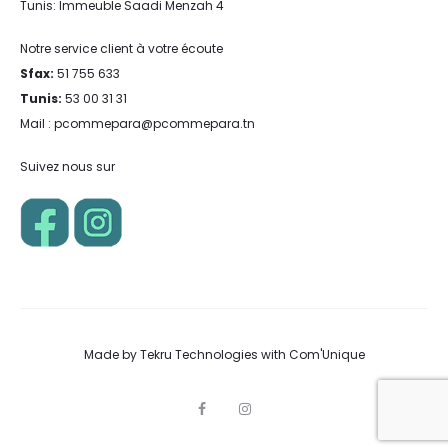
Tunis: Immeuble Saadi Menzah 4
Notre service client à votre écoute
Sfax:
51 755 633
Tunis:
53 00 31 31
Mail : pcommepara@pcommepara.tn
Suivez nous sur
Made by
Tekru Technologies
with
Com'Unique
F
I
a
n
c
s