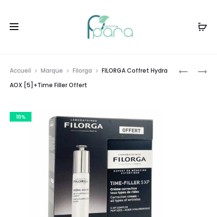
Livraison gratuite à partir de
120dt
d'achat
Prod
FILORGA
FILORGA
Accueil
Marque
Filorga
FILORGA Coffret Hydra
COFFRET
COFFRET
navig
AOX [5]+Time Filler Offert
MESO
TIME
MASK+TI
FILLER
10%
FILLER
50ML+ME
OFFERT
MASK
OFFERT