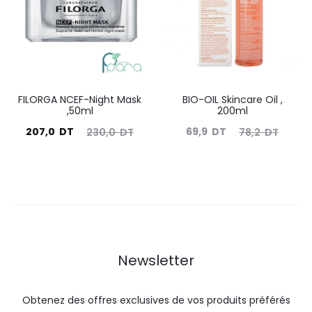
99,9
104,4
33,9
37,6
DT.
DT.
DT.
DT.
FILORGA NCEF-Night Mask
BIO-OIL Skincare Oil ,
,50ml
200ml
Le
Le
Le
Le
207,0
DT
69,9
DT
230,0
DT
78,2
DT
prix
prix
prix
prix
ctuel
initial
actuel
initial
est :
était :
est :
était :
207,0
230,0
69,9
78,2
DT.
DT.
DT.
DT.
Newsletter
Obtenez des offres exclusives de vos produits préférés