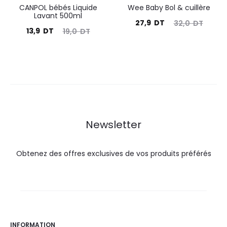
CANPOL bébés Liquide
Wee Baby Bol & cuillère
Lavant 500ml
Le
Le
27,9
DT
32,0
DT
Le
Le
13,9
DT
19,0
DT
prix
prix
prix
prix
actuel
initial
actuel
initial
est :
était :
est :
était :
27,9
32,0
13,9
19,0
DT.
DT.
DT.
DT.
Newsletter
Obtenez des offres exclusives de vos produits préférés
INFORMATION