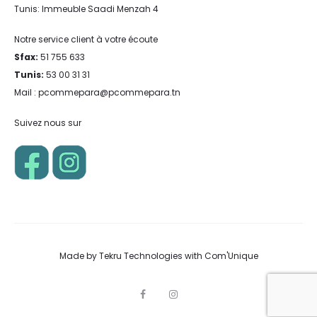
Tunis: Immeuble Saadi Menzah 4
Notre service client à votre écoute
Sfax:
51 755 633
Tunis:
53 00 31 31
Mail : pcommepara@pcommepara.tn
Suivez nous sur
Made by
Tekru Technologies
with
Com'Unique
F
I
a
n
c
s