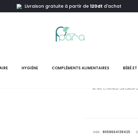
Livraison gratuite à partir de
120dt
d'achat
rps&Cheveux,500ml
CHICCO G
Corp
AIRE
HYGIÈNE
COMPLÉMENTS ALIMENTAIRES
BÉBÉ E
CHICCO Baby Moments Gel D
et les cheveux de bébé 
UGS :
8058664138425
C