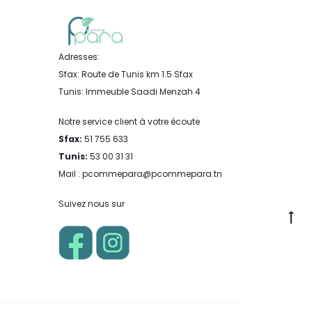
Adresses:
Sfax: Route de Tunis km 1.5 Sfax
Tunis: Immeuble Saadi Menzah 4
Notre service client à votre écoute
Sfax:
51 755 633
Tunis:
53 00 31 31
Mail : pcommepara@pcommepara.tn
Suivez nous sur
Go
to
to