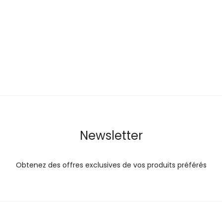
actuel
initial
actuel
i
est :
était :
est :
é
23,9
29,4
15,9
DT.
DT.
DT.
Newsletter
Obtenez des offres exclusives de vos produits préférés