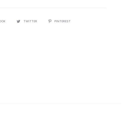
OOK
TWITTER
PINTEREST