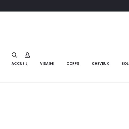
Accueil
Bébé et Maman
CHICCO Gel Doux Baby Moment Co
Search
Account
ACCUEIL
VISAGE
CORPS
CHEVEUX
SOL