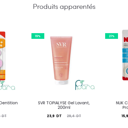
Produits apparentés
19%
21%
Dentition
SVR TOPIALYSE Gel Lavant,
NUK C
200ml
Pr
Le
Le
Le
23,9
DT
15,
0
DT
29,4
DT
prix
prix
prix