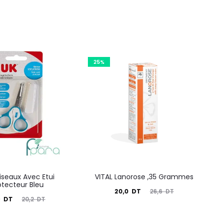
25%
iseaux Avec Etui
VITAL Lanorose ,35 Grammes
otecteur Bleu
Le
Le
20,0
DT
26,6
DT
Le
9
DT
20,2
DT
prix
prix
prix