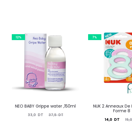
12%
7%
NEO BABY Grippe water ,150ml
NUK 2 Anneaux De 
Forme 8
Le
Le
33,0
DT
37,5
DT
Le
Le
14,0
DT
15,
prix
prix
prix
prix