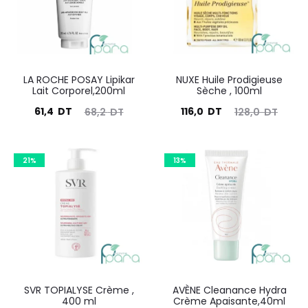
LA ROCHE POSAY Lipikar
NUXE Huile Prodigieuse
Lait Corporel,200ml
Sèche , 100ml
Le
Le
Le
Le
61,4
DT
116,0
DT
68,2
DT
128,0
DT
prix
prix
prix
prix
actuel
initial
actuel
initial
21%
13%
est :
était :
est :
était :
61,4
68,2
116,0
128,0
DT.
DT.
DT.
DT.
SVR TOPIALYSE Crème ,
AVÈNE Cleanance Hydra
400 ml
Crème Apaisante,40ml