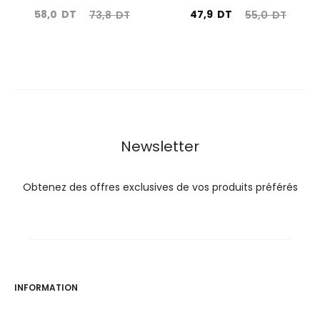
Le
Le
Le
Le
58,0
DT
47,9
DT
73,8
DT
55,0
DT
prix
prix
prix
prix
actuel
initial
actuel
initial
est :
était :
est :
était :
58,0
73,8
47,9
55,0
DT.
DT.
DT.
DT.
Newsletter
Obtenez des offres exclusives de vos produits préférés
INFORMATION