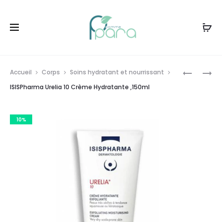
Livraison gratuite à partir de
120dt
d'achat
Prod
ISISPHA
ISISPHA
Accueil
Corps
Soins hydratant et nourrissant
XEROLAN
URELIA50
navig
ISISPharma Urelia 10 Crème Hydratante ,150ml
SPRAY
BAUME
EMOLLIEN
HYDRA
10%
KERATOL