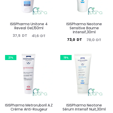
ISISPharma Unitone 4
ISISPharma Neotone
Reveal Gel,150ml
Sensitive Baume
Intensif,30ml
Le
Le
37,5
DT
41,6
DT
Le
Le
73,0
DT
78,0
DT
prix
prix
prix
prix
actuel
initial
actuel
initial
est :
était :
21%
19%
est :
était :
37,5
41,6
73,0
78,0
DT.
DT.
DT.
DT.
ISISPharma Metroruboril A.Z
ISISPharma Neotone
Crème Anti-Rougeur
Sérum Intensif Nuit,30ml