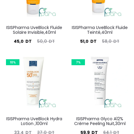
ISISPharma UveBlock Fluide
ISISPharma UveBlock Fluide
Solaire Invisible,40ml
Teinté,40ml
Le
Le
Le
Le
45,0
DT
50,0
DT
51,0
DT
58,0
DT
prix
prix
prix
prix
actuel
initial
actuel
initial
10%
7%
est :
était :
est :
était :
45,0
50,0
51,0
58,0
DT.
DT.
DT.
DT.
ISISPharma UveBlock Hydra
ISISPharma Glyco A12%
Lotion ,100ml
Crème Peeling Nuit,30ml
Le
Le
Le
Le
33,4
DT
37,0
DT
59,9
DT
64,1
DT