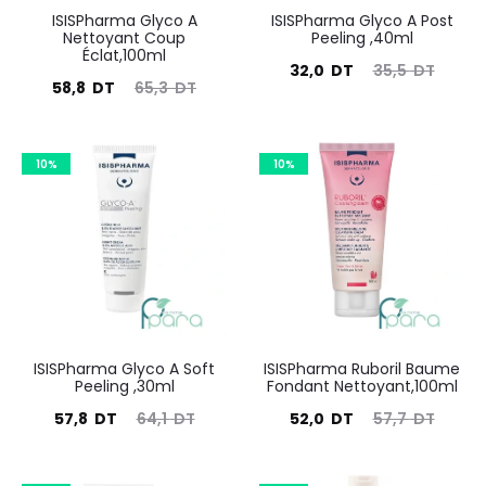
ISISPharma Glyco A
ISISPharma Glyco A Post
Nettoyant Coup
Peeling ,40ml
Éclat,100ml
Le
Le
32,0
DT
35,5
DT
Le
Le
58,8
DT
65,3
DT
prix
prix
prix
prix
actuel
initial
actuel
initial
10%
est :
10%
était :
est :
était :
32,0
35,5
58,8
65,3
DT.
DT.
DT.
DT.
ISISPharma Glyco A Soft
ISISPharma Ruboril Baume
Peeling ,30ml
Fondant Nettoyant,100ml
Le
Le
Le
Le
57,8
DT
64,1
DT
52,0
DT
57,7
DT
prix
prix
prix
prix
actuel
initial
actuel
initial