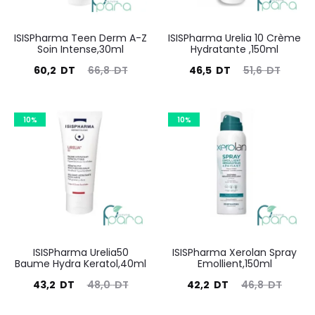
ISISPharma Teen Derm A-Z
ISISPharma Urelia 10 Crème
Soin Intense,30ml
Hydratante ,150ml
Le
Le
Le
Le
60,2
DT
66,8
DT
46,5
DT
51,6
DT
prix
prix
prix
prix
actuel
initial
actuel
initial
10%
10%
est :
était :
est :
était :
60,2
66,8
46,5
51,6
DT.
DT.
DT.
DT.
ISISPharma Urelia50
ISISPharma Xerolan Spray
Baume Hydra Keratol,40ml
Emollient,150ml
Le
Le
Le
Le
43,2
DT
48,0
DT
42,2
DT
46,8
DT
prix
prix
prix
prix