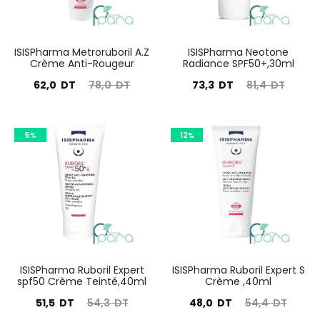
ISISPharma Metroruboril A.Z
ISISPharma Neotone
Crème Anti-Rougeur
Radiance SPF50+,30ml
Le
Le
Le
Le
62,0
DT
78,0
DT
73,3
DT
81,4
DT
prix
prix
prix
prix
actuel
initial
actuel
initial
5%
12%
est :
était :
est :
était :
62,0
78,0
73,3
81,4
DT.
DT.
DT.
DT.
ISISPharma Ruboril Expert
ISISPharma Ruboril Expert S
spf50 Crème Teinté,40ml
Crème ,40ml
Le
Le
Le
Le
51,5
DT
54,3
DT
48,0
DT
54,4
DT