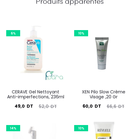
Produits apparentés
6%
10%
CERAVE Gel Nettoyant
XEN Pilo Slow Crème
Anti-imperfections, 236ml
Visage ,20 Gr
Le
Le
Le
Le
49,0
DT
60,0
DT
52,0
DT
66,6
DT
prix
prix
prix
prix
actuel
initial
actuel
initial
14%
10%
est :
était :
est :
était :