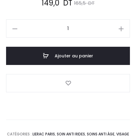
Le
Le
149,0
DT
165,5
DT
prix
prix
quantité
actuel
initial
de
LIERAC
est :
était :
Lift
Ajouter au panier
149,0
165,5
Intégral
Crème
DT.
DT.
Nuit
Régénérente,50ml
CATÉGORIES :
LIERAC PARIS
,
SOIN ANTI RIDES
,
SOINS ANTI ÂGE
,
VISAGE