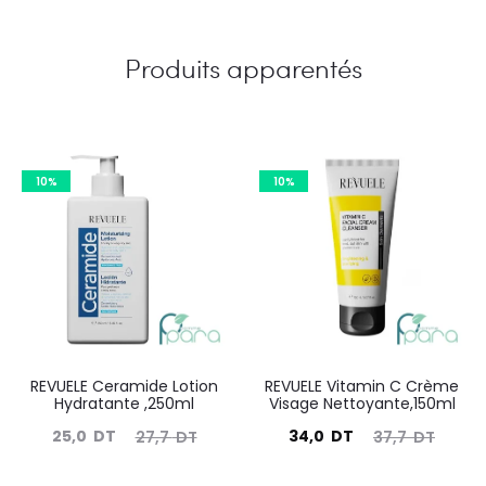
Produits apparentés
10%
10%
REVUELE Ceramide Lotion
REVUELE Vitamin C Crème
Hydratante ,250ml
Visage Nettoyante,150ml
Le
Le
Le
Le
25,0
DT
34,0
DT
27,7
DT
37,7
DT
prix
prix
prix
prix