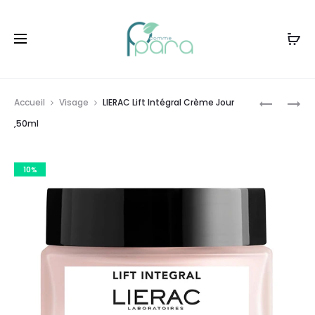
Livraison gratuite à partir de
120dt
d'achat
Prod
LIERAC
LIERAC
Accueil
Visage
LIERAC Lift Intégral Crème Jour
LIFT
LIFT
navig
,50ml
INTÉGRAL
INTÉGRAL
CRÈME
CRÈME
10%
NUIT
JOUR
RÉGÉNÉRE
RECHARG