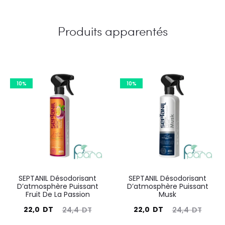
Produits apparentés
10%
10%
SEPTANIL Désodorisant
SEPTANIL Désodorisant
D’atmosphère Puissant
D’atmosphère Puissant
Fruit De La Passion
Musk
Le
Le
Le
Le
22,0
DT
22,0
DT
24,4
DT
24,4
DT
prix
prix
prix
prix