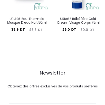
URIAGE Eau Thermale
URIAGE Bébé 1ére Cold
Masque D’eau Nuit,50ml
Cream Visage Corps,75ml
Le
Le
Le
Le
38,9
DT
25,0
DT
45,3
DT
30,0
DT
prix
prix
prix
prix
actuel
initial
actuel
initial
est :
était :
est :
était :
38,9
45,3
25,0
30,0
DT.
DT.
DT.
DT.
Newsletter
Obtenez des offres exclusives de vos produits préférés