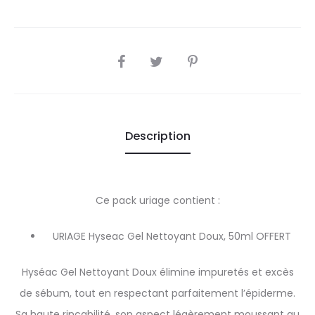
SHARE
Description
Ce pack uriage contient :
URIAGE Hyseac Gel Nettoyant Doux, 50ml OFFERT
Hyséac Gel Nettoyant Doux élimine impuretés et excès
de sébum, tout en respectant parfaitement l’épiderme.
Sa haute rinçabilité, son aspect légèrement moussant au