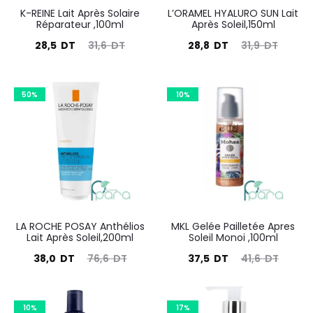
K-REINE Lait Après Solaire
L’ORAMEL HYALURO SUN Lait
Réparateur ,100ml
Après Soleil,150ml
Le
Le
Le
Le
28,5
DT
31,6
DT
28,8
DT
31,9
DT
prix
prix
prix
prix
actuel
initial
actuel
initial
50%
10%
est :
était :
est :
était :
28,5
31,6
28,8
31,9
DT.
DT.
DT.
DT.
LA ROCHE POSAY Anthélios
MKL Gelée Pailletée Apres
Lait Après Soleil,200ml
Soleil Monoi ,100ml
Le
Le
Le
Le
38,0
DT
76,6
DT
37,5
DT
41,6
DT
prix
prix
prix
prix
actuel
initial
actuel
initial
10%
17%