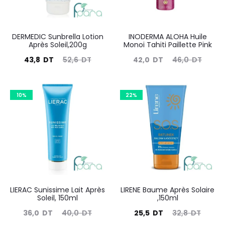
DERMEDIC Sunbrella Lotion
INODERMA ALOHA Huile
Après Soleil,200g
Monoi Tahiti Paillette Pink
Le
Le
Le
Le
43,8
DT
52,6
DT
42,0
DT
46,0
DT
prix
prix
prix
prix
actuel
initial
actuel
initial
10%
22%
est :
était :
est :
était :
43,8
52,6
42,0
46,0
DT.
DT.
DT.
DT.
LIERAC Sunissime Lait Après
LIRENE Baume Après Solaire
Soleil, 150ml
,150ml
Le
Le
Le
Le
36,0
DT
40,0
DT
25,5
DT
32,8
DT