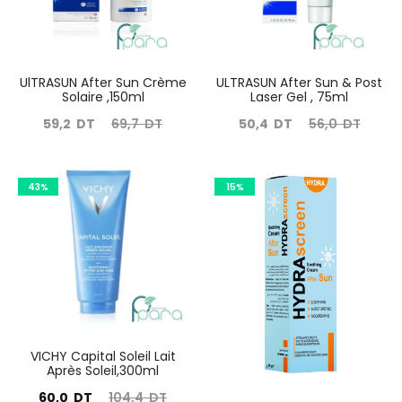
UlTRASUN After Sun Crème
ULTRASUN After Sun & Post
Solaire ,150ml
Laser Gel , 75ml
Le
Le
Le
Le
59,2
DT
69,7
DT
50,4
DT
56,0
DT
prix
prix
prix
prix
actuel
initial
actuel
initial
43%
15%
est :
était :
est :
était :
59,2
69,7
50,4
56,0
DT.
DT.
DT.
DT.
VICHY Capital Soleil Lait
Après Soleil,300ml
Le
Le
60,0
DT
104,4
DT