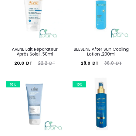
29
résultats
AVENE Lait Réparateur
BEESLINE After Sun Cooling
Après Soleil ,50ml
Lotion ,200ml
Le
Le
Le
Le
20,0
DT
22,2
DT
29,0
DT
38,0
DT
prix
prix
prix
prix
actuel
initial
actuel
initial
10%
10%
est :
était :
est :
était :
20,0
22,2
29,0
38,0
DT.
DT.
DT.
DT.