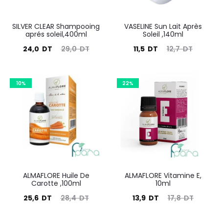
SILVER CLEAR Shampooing
VASELINE Sun Lait Après
aprés soleil,400ml
Soleil ,140ml
Le
Le
Le
Le
24,0
DT
29,0
DT
11,5
DT
12,7
DT
prix
prix
prix
prix
actuel
initial
actuel
initial
10%
22%
est :
était :
est :
était :
24,0
29,0
11,5
12,7
DT.
DT.
DT.
DT.
ALMAFLORE Huile De
ALMAFLORE Vitamine E,
Carotte ,100ml
10ml
Le
Le
Le
Le
25,6
DT
28,4
DT
13,9
DT
17,8
DT
prix
prix
prix
prix