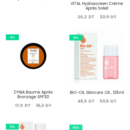
VITAL Hydrascreen Crème
prix
prix
Après Soleil
actuel
initial
Le
Le
20,2
DT
23,9
DT
est :
était :
prix
prix
60,0
104,4
actuel
initial
4%
13%
DT.
DT.
est :
était :
20,2
23,9
DT.
DT.
ZYNIA Baume Après
BIO-OIL Skincare Oil , 125ml
Bronzage SPF30
Le
Le
46,5
DT
53,5
DT
Le
Le
17,5
DT
18,3
DT
prix
prix
prix
prix
actuel
initial
actuel
initial
11%
est :
43%
était :